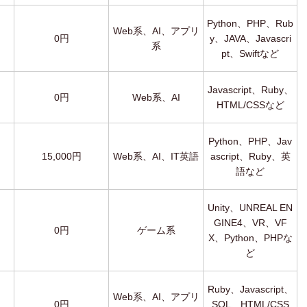
Python、PHP、Rub
Web系、AI、アプリ
0円
y、JAVA、Javascri
系
pt、Swiftなど
Javascript、Ruby、
0円
Web系、AI
HTML/CSSなど
Python、PHP、Jav
15,000円
Web系、AI、IT英語
ascript、Ruby、英
語など
Unity、UNREAL EN
GINE4、VR、VF
0円
ゲーム系
X、Python、PHPな
ど
Ruby、Javascript、
Web系、AI、アプリ
0円
SQL、HTML/CSS