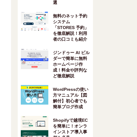
選
無料のネット予約
システム
「STORES 予約」
を徹底解説！利用
者の口コミも紹介
ジンドゥー AI ビル
ダーで簡単に無料
ホームページ作
成！料金や評判な
ど徹底解説
WordPressの使い
方マニュアル【図
解付】初心者でも
簡単ブログ作成
Shopifyで越境EC
を簡単に！オンラ
インストア導入事